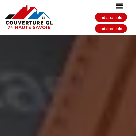
indisponible
indisponible