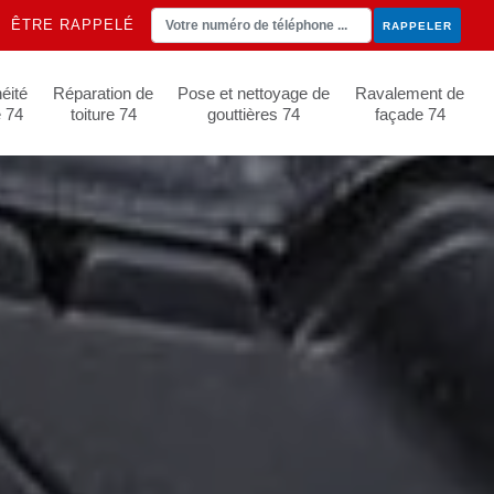
ÊTRE RAPPELÉ
éité
Réparation de
Pose et nettoyage de
Ravalement de
e 74
toiture 74
gouttières 74
façade 74