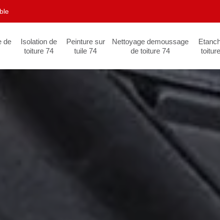
ble
e de
Isolation de
Peinture sur
Nettoyage demoussage
Etanch
toiture 74
tuile 74
de toiture 74
toitur