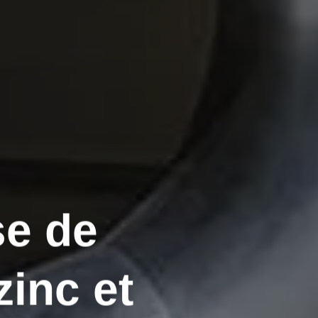
se de
zinc et