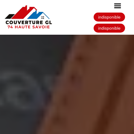
indisponible
indisponible