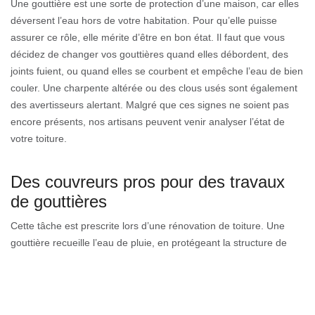
Une gouttière est une sorte de protection d’une maison, car elles
déversent l’eau hors de votre habitation. Pour qu’elle puisse
assurer ce rôle, elle mérite d’être en bon état. Il faut que vous
décidez de changer vos gouttières quand elles débordent, des
joints fuient, ou quand elles se courbent et empêche l’eau de bien
couler. Une charpente altérée ou des clous usés sont également
des avertisseurs alertant. Malgré que ces signes ne soient pas
encore présents, nos artisans peuvent venir analyser l’état de
votre toiture.
Des couvreurs pros pour des travaux
de gouttières
Cette tâche est prescrite lors d’une rénovation de toiture. Une
gouttière recueille l’eau de pluie, en protégeant la structure de
votre bâtiment. Elle est donc importante car elle assure le
déversement de l’eau. Couverture GL dispose d’une série
complète de gouttières. L’équipe formée de couvreurs maitrisent
la manipulation de tous modèles de gouttières. Entrez vite en