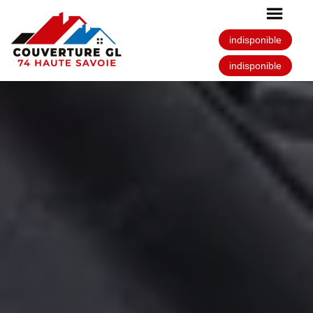
indisponible
indisponible