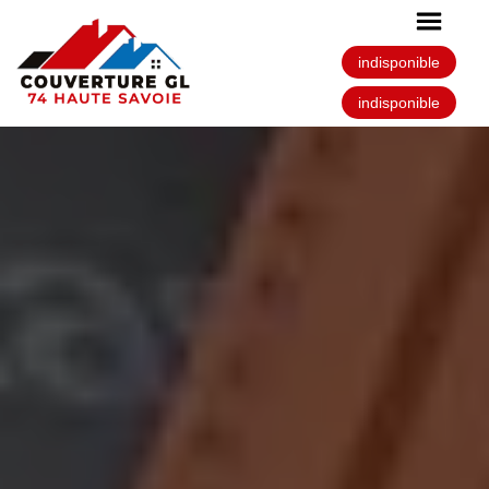
indisponible
indisponible