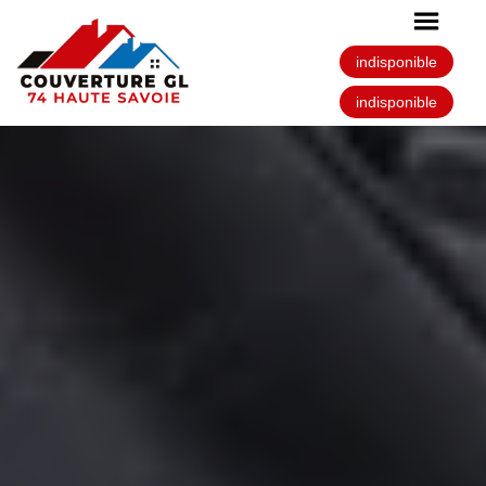
indisponible
indisponible