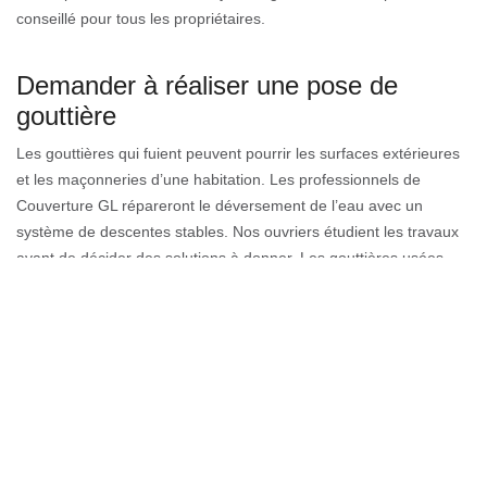
conseillé pour tous les propriétaires.
Demander à réaliser une pose de
gouttière
Les gouttières qui fuient peuvent pourrir les surfaces extérieures
et les maçonneries d’une habitation. Les professionnels de
Couverture GL répareront le déversement de l’eau avec un
système de descentes stables. Nos ouvriers étudient les travaux
avant de décider des solutions à donner. Les gouttières usées
seront ôtées afin de traiter la nouvelle gouttière. Comme par
habitude, un devis changement gouttière est donné gratuitement
à tous nos clients. Nos tarifs restent abordables pour défier la
concurrence à Amphion Les Bains.