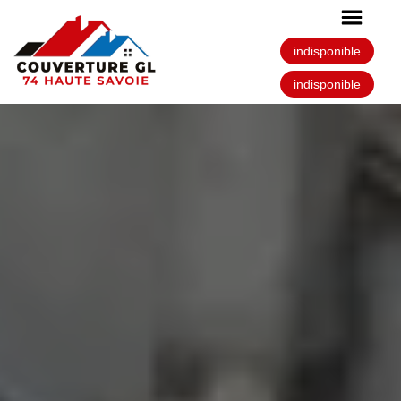
indisponible
indisponible