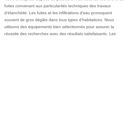
fuites convenant aux particularités techniques des travaux
d’étanchéité. Les fuites et les infiltrations d’eau provoquent
souvent de gros dégâts dans tous types d’habitations. Nous
utilisons des équipements bien sélectionnés pour assurer la
réussite des recherches avec des résultats satisfaisants. Les
normes liées à l’entretien du toit sont inscrites dans les normes de
l’étanchéité. Notre société renforcée par des artisans couvreurs
professionnels œuvrant en toute compétence et expertise est à
votre service sur Amphion Les Bains.
Comment repérer une fuite de toiture ?
Une fuite de toiture peut dériver des tuiles, qui sont soit cassées,