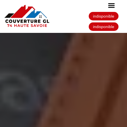
indisponible
indisponible