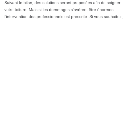
Suivant le bilan, des solutions seront proposées afin de soigner
votre toiture. Mais si les dommages s’avèrent être énormes,
l’intervention des professionnels est prescrite. Si vous souhaitez,
vous débarrasser d’une infiltration définitivement, Couverture GL
peut vous aider. Nos couvreurs sont formés pour être à la hauteur
de vos attentes. Toutefois, nous tenons à préciser que la
prévention est très bénéfique pour la protection de votre toiture
contre les fuites ou infiltrations sur toiture.
Assurer l’étanchéité de toit de la
terrasse à Yvoire
Avoir une toiture de terrasse étanche est un luxe que tout le
monde doit pouvoir jouir dans la 74140. C’est pour cela que