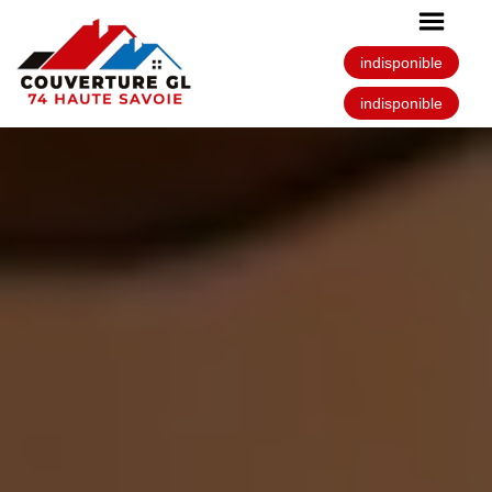
indisponible
indisponible