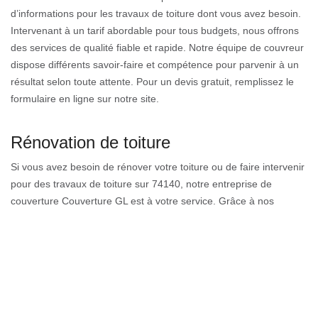
d’informations pour les travaux de toiture dont vous avez besoin.
Intervenant à un tarif abordable pour tous budgets, nous offrons
des services de qualité fiable et rapide. Notre équipe de couvreur
dispose différents savoir-faire et compétence pour parvenir à un
résultat selon toute attente. Pour un devis gratuit, remplissez le
formulaire en ligne sur notre site.
Rénovation de toiture
Si vous avez besoin de rénover votre toiture ou de faire intervenir
pour des travaux de toiture sur 74140, notre entreprise de
couverture Couverture GL est à votre service. Grâce à nos
nombreuses années d’expérience, nous vous assurons un travail
de couverture de qualité. Afin d’assurer une résistance durable à
votre couverture, notre entreprise se charge de la rénovation et
de l’entretien de votre toiture quel que soit son type. En nous
faisant confiance, vous bénéficiez d’un service unique et d’un
traitement adéquat dont votre toiture a besoin.