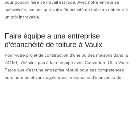
pour pouvoir faire ce travail est rude. Avec notre entreprise
spécialisée, sachez que votre étanchéité de toit sera obtenue à
un prix incroyable.
Faire équipe a une entreprise
d’étanchéité de toiture à Vaulx
Pour votre projet de construction d’une ou des maisons dans la
74150, n’hésitez pas à faire équipe avec Couverture GL à Vaulx.
Parce que c’est une entreprise réputé pour ses compétences
hors normes et sans égale dans le domaine d’étanchéité de
toiture. Pendant plusieurs années, Couverture GL a exercé le
métier d’étanchéité de toiture. Par conséquent il a déjà percé tous
les secrets que recèle ce domaine. Que ce soit un toit plat ou un
toit de terrasse ou bien encore un tuile. D’où, vous pouvez être
sûr que votre toiture sera bien étanche avec Couverture GL à
Vaulx.