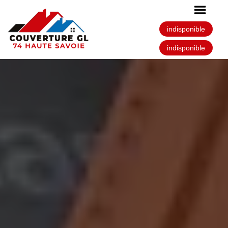
indisponible
indisponible