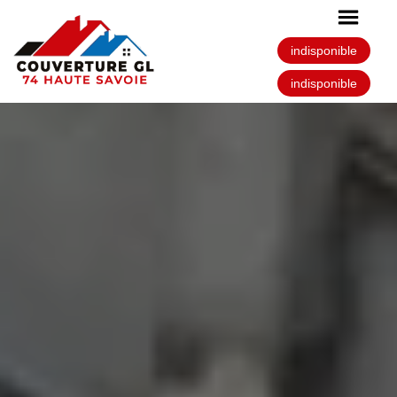
indisponible
indisponible