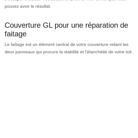
pouvez avoir le résultat.
Couverture GL pour une réparation de
faitage
Le faîtage est un élément central de votre couverture reliant les
deux panneaux qui procure la stabilité et l’étanchéité de votre toit.
Mais avec le temps et les variations du climat avec leurs impacts,
il se peut qu’il subisse un endommagement. N’hésitez pas à
contacter nos couvreurs pour vous aider. Ils ont le savoir-faire et
les outillages nécessaires pour effectuer ce travail. Bref, ne
négligez jamais l’état de votre faîtage. Faites appel à notre
entreprise avant qu’il vous oblige à engager des travaux plus
importants.