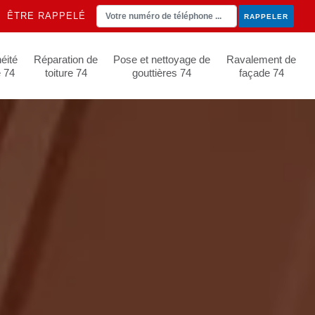
ÊTRE RAPPELÉ
éité
Réparation de
Pose et nettoyage de
Ravalement de
e 74
toiture 74
gouttières 74
façade 74