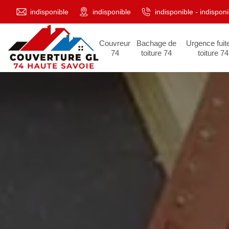
indisponible
indisponible
indisponible
-
indisponi
Couvreur
Bachage de
Urgence fuit
74
toiture 74
toiture 74