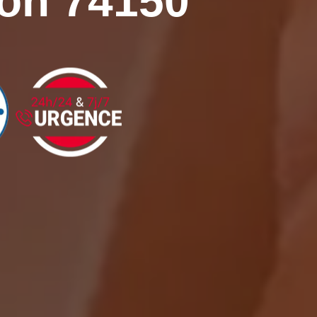
ion 74150