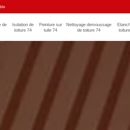
ble
e de
Isolation de
Peinture sur
Nettoyage demoussage
Etanch
toiture 74
tuile 74
de toiture 74
toitur