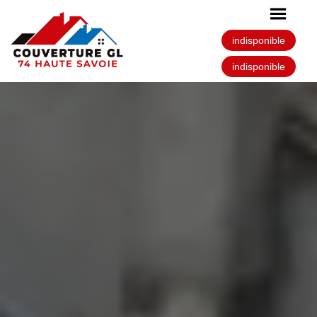
indisponible
indisponible