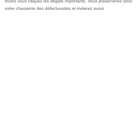
moins vous risquez les dégâts importants. Vous préserverez ainsi
votre charpente des défectuosités et éviterez aussi
l’accroissement des mousses sur les parties humides. Contactez
les couvreurs spécialistes de la réparation de toiture sur Sion de
Couverture GL.
Travaux urgents pour toiture détériorée
- Sion
Il se peut qu’un problème de toit apparaisse à un moment
imprévu. Notre équipe de couvreurs peut se charger de toute
réparation urgente de toiture. Il vous faut nous appeler le plus vite
possible, et nous pouvons vous envoyer des artisans experts
pour examiner la situation. Que votre bâtiment soit résidentiel ou