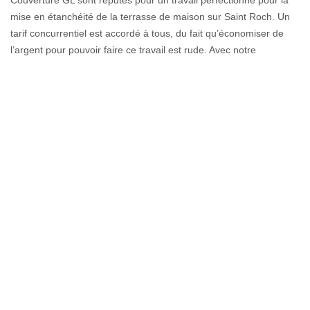
Couverture GL sont réputés pour un travail perfectionné pour la
mise en étanchéité de la terrasse de maison sur Saint Roch. Un
tarif concurrentiel est accordé à tous, du fait qu’économiser de
l’argent pour pouvoir faire ce travail est rude. Avec notre
entreprise spécialisée, sachez que votre étanchéité de toit sera
obtenue à un prix incroyable.
Toit étanche avec un tarif compétitif de
Couverture GL
Pour avoir une toiture étanche, laissez les révisions à nos
professionnels Couverture GL. Pour vos travaux de toiture, nous
avons amélioré pour vous notre compétence et savoir-faire. Le
coût d’une l'étanchéité de toiture diffère selon la grandeur et la