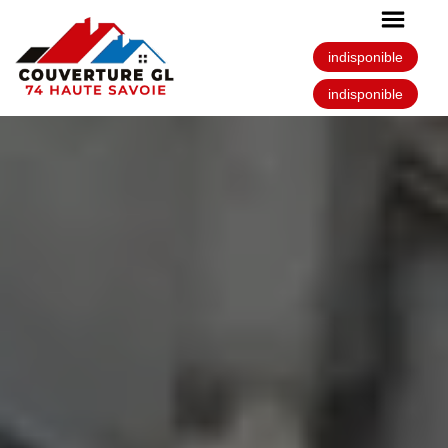
indisponible
indisponible