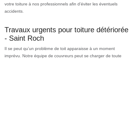
votre toiture à nos professionnels afin d’éviter les éventuels
accidents.
Travaux urgents pour toiture détériorée
- Saint Roch
Il se peut qu’un problème de toit apparaisse à un moment
imprévu. Notre équipe de couvreurs peut se charger de toute
réparation urgente de toiture. Il vous faut nous appeler le plus vite
possible, et nous pouvons vous envoyer des artisans experts
pour examiner la situation. Que votre bâtiment soit résidentiel ou
commercial, notre équipe de couvreurs professionnels est en
mesure de faire la réparation de toiture indispensable. Notre
équipe est constituée d’artisans formés qui sont capables
d'intervenir dans l’immédiat sur tout 74700.