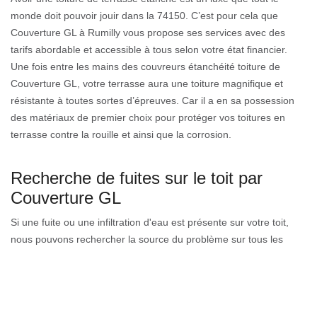
monde doit pouvoir jouir dans la 74150. C’est pour cela que
Couverture GL à Rumilly vous propose ses services avec des
tarifs abordable et accessible à tous selon votre état financier.
Une fois entre les mains des couvreurs étanchéité toiture de
Couverture GL, votre terrasse aura une toiture magnifique et
résistante à toutes sortes d’épreuves. Car il a en sa possession
des matériaux de premier choix pour protéger vos toitures en
terrasse contre la rouille et ainsi que la corrosion.
Recherche de fuites sur le toit par
Couverture GL
Si une fuite ou une infiltration d'eau est présente sur votre toit,
nous pouvons rechercher la source du problème sur tous les
types de toiture. Nous réalisons l’étanchéité de l’asphalte, résine,
PVC et zinc. Nous avons des procédés ordonnés pour localiser
les origines à l’œil nu ou avec des caméscopes spécifiques. Nous
sommes au service de toute la ville de Rumilly et nous déplaçons