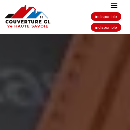
indisponible
indisponible