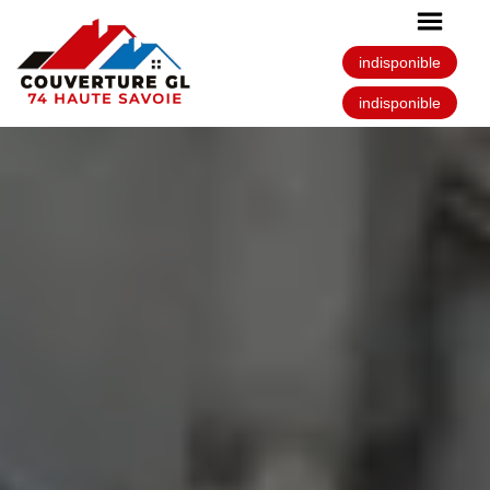
indisponible
indisponible