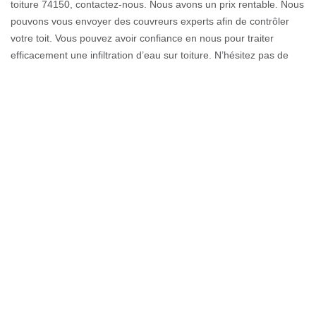
toiture 74150, contactez-nous. Nous avons un prix rentable. Nous
pouvons vous envoyer des couvreurs experts afin de contrôler
votre toit. Vous pouvez avoir confiance en nous pour traiter
efficacement une infiltration d’eau sur toiture. N’hésitez pas de
nous informer de ce genre de complication quand vous voulez.
Des normes sont bien à respecter, donc confiez la réparation de
votre toiture à nos professionnels afin d’éviter les éventuels
accidents.
Comment repérer une fuite de toiture ?
Une fuite de toiture peut dériver des tuiles, qui sont soit cassées,
soit se sont enlevées. Un toit qui fuit provoque une humidité à
l’intérieur de votre maison. D’où le besoin de vite trouver l’origine