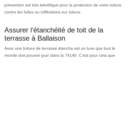
prévention est très bénéfique pour la protection de votre toiture
contre les fuites ou infiltrations sur toiture.
Assurer l’étanchéité de toit de la
terrasse à Ballaison
Avoir une toiture de terrasse étanche est un luxe que tout le
monde doit pouvoir jouir dans la 74140. C’est pour cela que
Couverture GL à Ballaison vous propose ses services avec des
tarifs abordable et accessible à tous selon votre état financier.
Une fois entre les mains des couvreurs étanchéité toiture de
Couverture GL, votre terrasse aura une toiture magnifique et
résistante à toutes sortes d’épreuves. Car il a en sa possession
des matériaux de premier choix pour protéger vos toitures en
terrasse contre la rouille et ainsi que la corrosion.