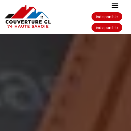
indisponible
indisponible