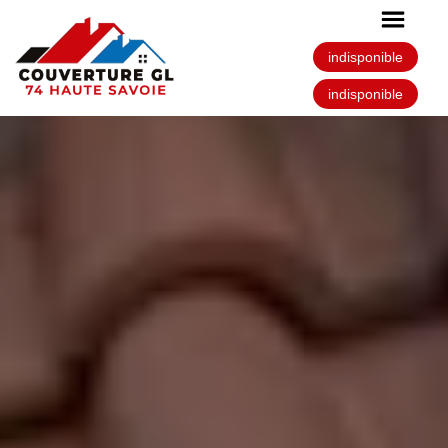
indisponible
indisponible