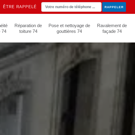
ÊTRE RAPPELÉ
éité
Réparation de
Pose et nettoyage de
Ravalement de
e 74
toiture 74
gouttières 74
façade 74