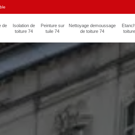
ble
e de
Isolation de
Peinture sur
Nettoyage demoussage
Etanch
toiture 74
tuile 74
de toiture 74
toitur