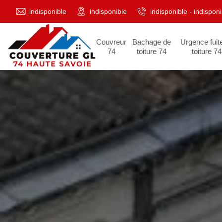
indisponible
indisponible
indisponible
-
indisponi
Couvreur
Bachage de
Urgence fuit
74
toiture 74
toiture 74