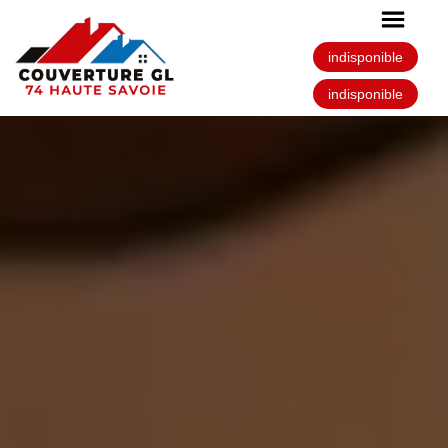
indisponible
indisponible