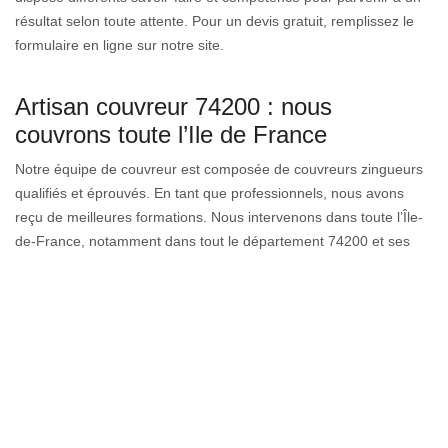
résultat selon toute attente. Pour un devis gratuit, remplissez le
formulaire en ligne sur notre site.
Artisan couvreur 74200 : nous
couvrons toute l’Ile de France
Notre équipe de couvreur est composée de couvreurs zingueurs
qualifiés et éprouvés. En tant que professionnels, nous avons
reçu de meilleures formations. Nous intervenons dans toute l’Île-
de-France, notamment dans tout le département 74200 et ses
villes aux environs. Pour consulter nos différentes réalisations,
nous vous invitons à visiter notre site. Offrant des services
garants pour l’environnement, notre équipe d’artisans couvreurs
répond aux exigences de qualité pour toutes interventions
nécessaires à tous types de toiture. N’hésitez pas à nous
contacter pour un devis.