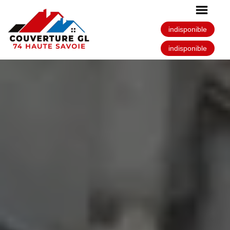
indisponible
indisponible