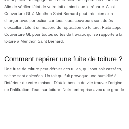
Afin de vérifier l’état de votre toit et ainsi que le réparer. Ainsi
Couverture GL à Menthon Saint Bernard peut très bien s’en
charger avec perfection car tous leurs couvreurs sont dotés
d’excellent talent en matière de réparation de toiture. Faite appel
Couverture GL pour toutes sortes de travaux qui se rapporte à la
toiture à Menthon Saint Bernard.
Comment repérer une fuite de toiture ?
Une fuite de toiture peut dériver des tuiles, qui sont soit cassées,
soit se sont enlevées. Un toit qui fuit provoque une humidité à
l’intérieur de votre maison. D’où le besoin de vite trouver l’origine
de l’infiltration d’eau sur toiture. Notre entreprise avec une grande
expertise et une compétence pour intervenir sur tous types de
toiture. Nos artisans expérimentés peuvent localiser une source
de fuite sur tous les types de toitures existantes (ardoise, tuile,
zinc, PVC, cuivre). N’hésitez pas de prendre contact avec nous.