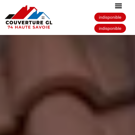
indisponible
indisponible