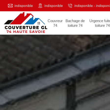
indisponible
indisponible
indisponible
-
indisponi
Couvreur
Bachage de
Urgence fuit
74
toiture 74
toiture 74