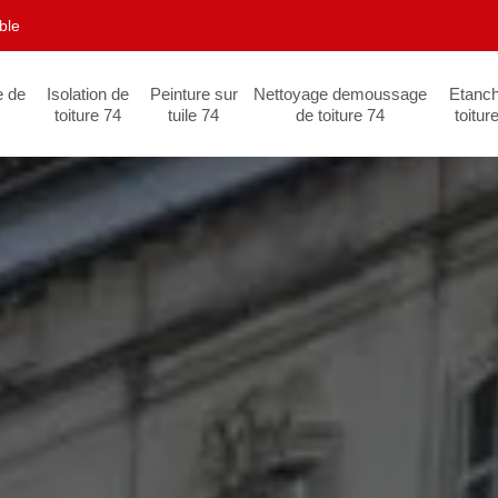
ble
e de
Isolation de
Peinture sur
Nettoyage demoussage
Etanch
toiture 74
tuile 74
de toiture 74
toitur