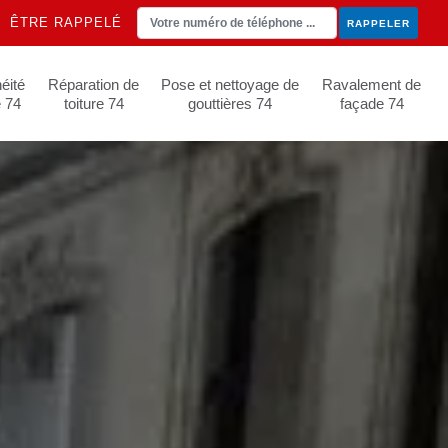
ÊTRE RAPPELÉ
éité
Réparation de
Pose et nettoyage de
Ravalement de
e 74
toiture 74
gouttières 74
façade 74