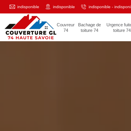
indisponible
indisponible
indisponible
-
indisponi
Couvreur
Bachage de
Urgence fuit
74
toiture 74
toiture 74