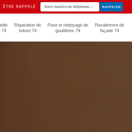
ÊTRE RAPPELÉ
éité
Réparation de
Pose et nettoyage de
Ravalement de
e 74
toiture 74
gouttières 74
façade 74