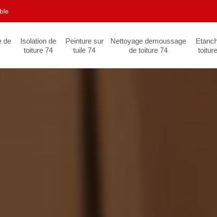
ble
e de
Isolation de
Peinture sur
Nettoyage demoussage
Etanch
toiture 74
tuile 74
de toiture 74
toitur