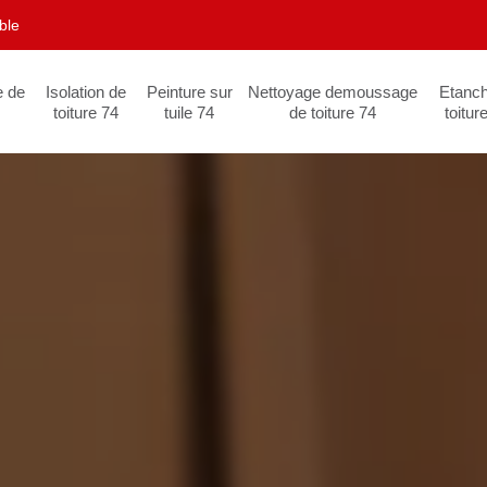
ble
e de
Isolation de
Peinture sur
Nettoyage demoussage
Etanch
toiture 74
tuile 74
de toiture 74
toitur