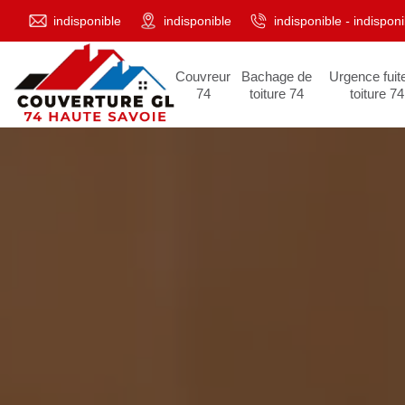
indisponible
indisponible
indisponible
-
indisponi
Couvreur
Bachage de
Urgence fuit
74
toiture 74
toiture 74