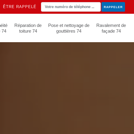
ÊTRE RAPPELÉ
éité
Réparation de
Pose et nettoyage de
Ravalement de
e 74
toiture 74
gouttières 74
façade 74