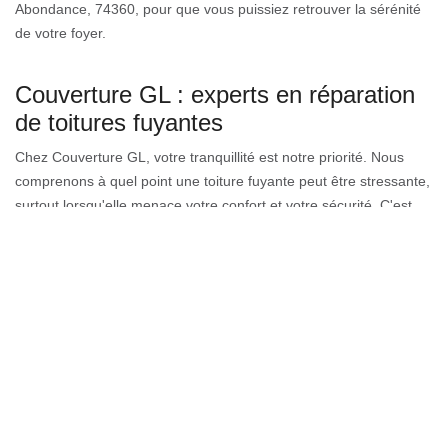
Abondance, 74360, pour que vous puissiez retrouver la sérénité
de votre foyer.
Couverture GL : experts en réparation
de toitures fuyantes
Chez Couverture GL, votre tranquillité est notre priorité. Nous
comprenons à quel point une toiture fuyante peut être stressante,
surtout lorsqu'elle menace votre confort et votre sécurité. C'est
pourquoi, en tant qu'experts en réparation de toitures fuyantes,
nous nous engageons à offrir des solutions rapides et efficaces.
Situés à La Chapelle D Abondance, 74360, nous mettons à votre
service notre expertise et notre savoir-faire pour garantir
l'étanchéité et la durabilité de votre toit. Chaque intervention est
réalisée avec soin et précision, en utilisant des matériaux de
haute qualité pour assurer une réparation pérenne. Avec
Couverture GL, vous bénéficiez d'un service personnalisé, adapté
à vos besoins et à votre budget. Nous nous engageons à vous
offrir une expérience sans tracas, en vous tenant informé à