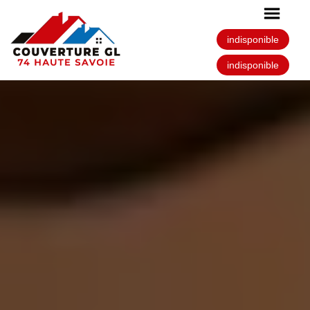
indisponible
indisponible