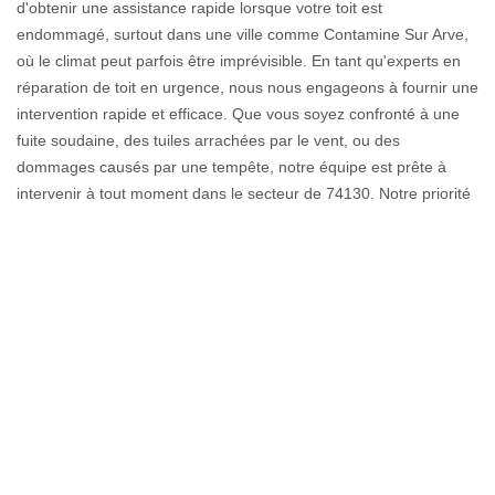
d'obtenir une assistance rapide lorsque votre toit est
endommagé, surtout dans une ville comme Contamine Sur Arve,
où le climat peut parfois être imprévisible. En tant qu'experts en
réparation de toit en urgence, nous nous engageons à fournir une
intervention rapide et efficace. Que vous soyez confronté à une
fuite soudaine, des tuiles arrachées par le vent, ou des
dommages causés par une tempête, notre équipe est prête à
intervenir à tout moment dans le secteur de 74130. Notre priorité
est de sécuriser votre habitat en minimisant les risques de
dommages supplémentaires. En nous contactant, vous bénéficiez
d'un service personnalisé et d'un savoir-faire éprouvé, vous
apportant ainsi la tranquillité d'esprit. Faites confiance à
Couverture GL pour une réparation rapide et de qualité, et
laissez-nous vous aider à protéger votre maison à Contamine Sur
Arve.