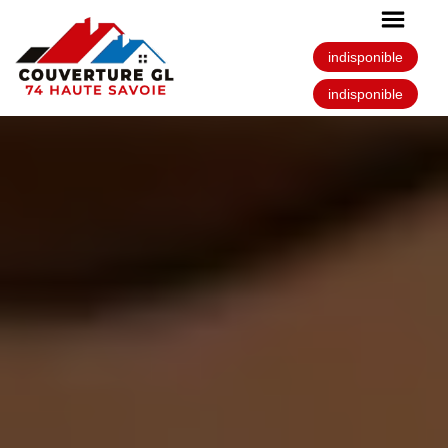
indisponible
indisponible