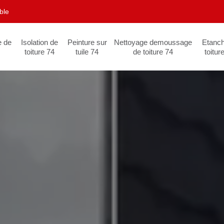
ble
e de
Isolation de
Peinture sur
Nettoyage demoussage
Etanch
toiture 74
tuile 74
de toiture 74
toitur