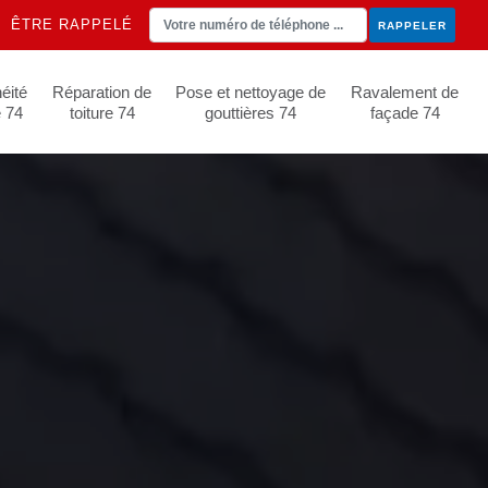
ÊTRE RAPPELÉ
éité
Réparation de
Pose et nettoyage de
Ravalement de
e 74
toiture 74
gouttières 74
façade 74