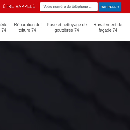
ÊTRE RAPPELÉ
éité
Réparation de
Pose et nettoyage de
Ravalement de
e 74
toiture 74
gouttières 74
façade 74