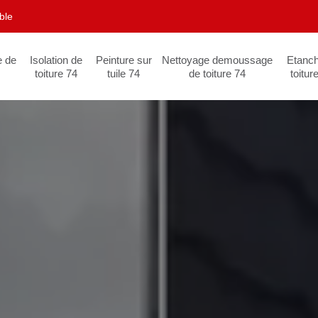
ble
e de
Isolation de
Peinture sur
Nettoyage demoussage
Etanch
toiture 74
tuile 74
de toiture 74
toitur