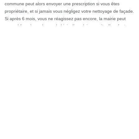
commune peut alors envoyer une prescription si vous êtes
propriétaire, et si jamais vous négligez votre nettoyage de façade.
Si après 6 mois, vous ne réagissez pas encore, la mairie peut
vous obliger à ravaler par le biais d’une loi prescrite. Il ne faut
jamais oublier que si le ravalement n’est pas fait après cet ordre,
une amende en milliers d'euros vous attend.
Professionnels des ouvrages de
façades - 74130 - Couverture GL
Les murs extérieurs font toujours face aux attaques climatiques,
au point qu'ils se détériorent avec évolution, mais gravement. Au
fil du temps, si des cassures ou de l'humidité sont présentes, la