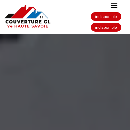
indisponible
indisponible