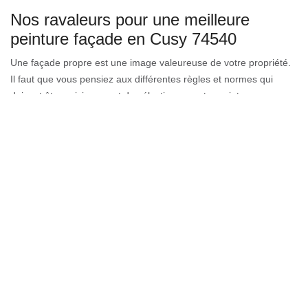
Nos ravaleurs pour une meilleure
peinture façade en Cusy 74540
Une façade propre est une image valeureuse de votre propriété.
Il faut que vous pensiez aux différentes règles et normes qui
doivent être suivies avant de sélectionner votre peinture
extérieure. À la première liste est l’impact des climats. Pour cela,
vous pouvez choisir la microporeuse, une peinture efficace pour
prévenir l’infiltration d’eau principalement durant les fortes pluies.
Elle est aussi choisie pour éviter la croissance de mousse. Cette
peinture solvant a une grande ténacité aux ultra-violets et aux
intempéries.