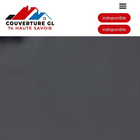
indisponible
indisponible