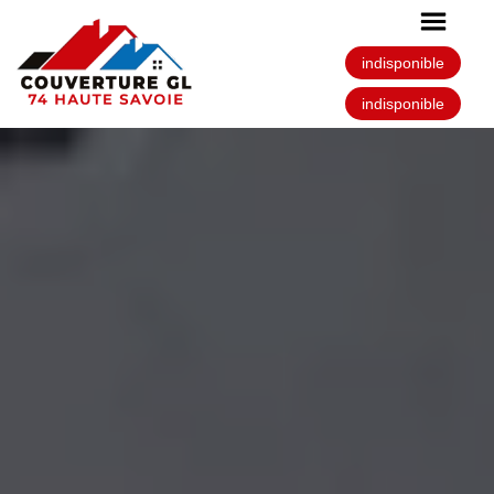
indisponible
indisponible