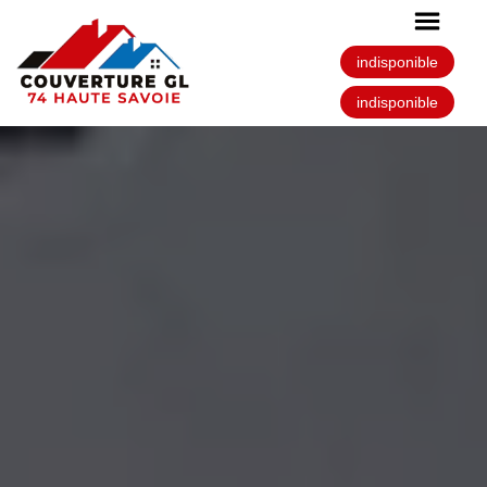
indisponible
indisponible