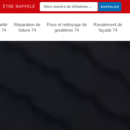
ÊTRE RAPPELÉ
éité
Réparation de
Pose et nettoyage de
Ravalement de
e 74
toiture 74
gouttières 74
façade 74