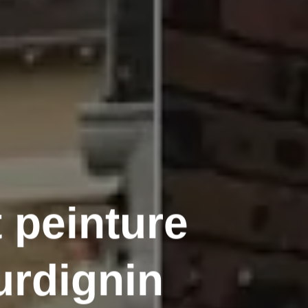
 peinture
urdignin