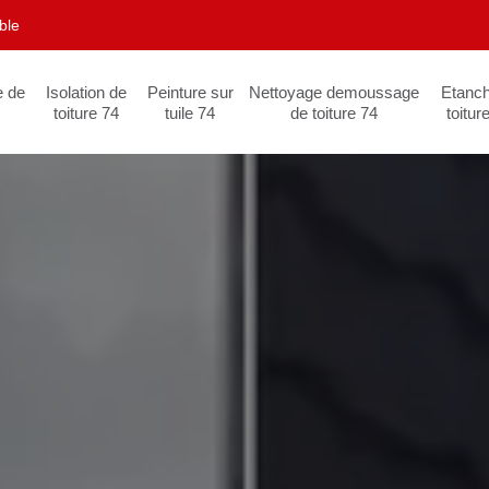
ble
e de
Isolation de
Peinture sur
Nettoyage demoussage
Etanch
toiture 74
tuile 74
de toiture 74
toitur