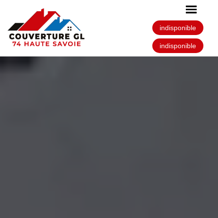
indisponible
indisponible