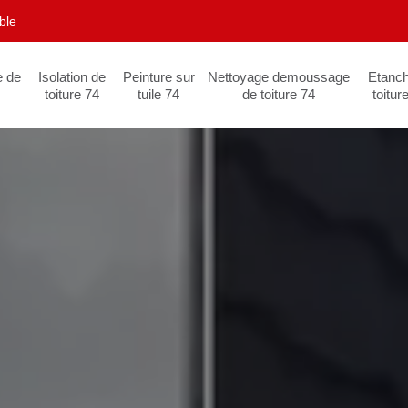
ble
e de
Isolation de
Peinture sur
Nettoyage demoussage
Etanch
toiture 74
tuile 74
de toiture 74
toitur