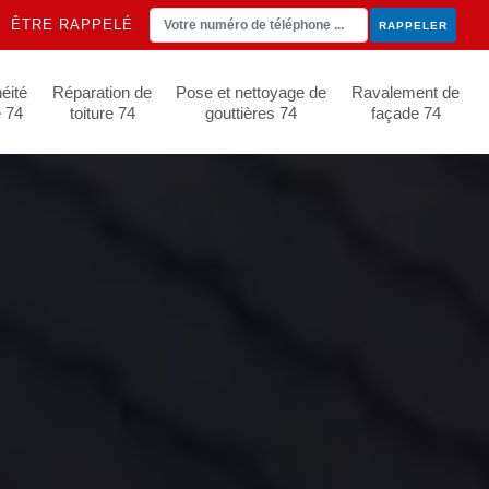
ÊTRE RAPPELÉ
éité
Réparation de
Pose et nettoyage de
Ravalement de
e 74
toiture 74
gouttières 74
façade 74