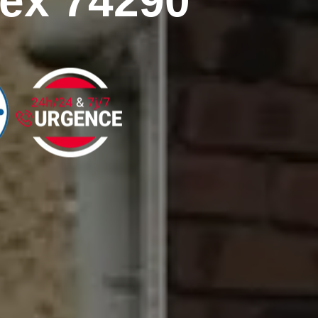
lex 74290