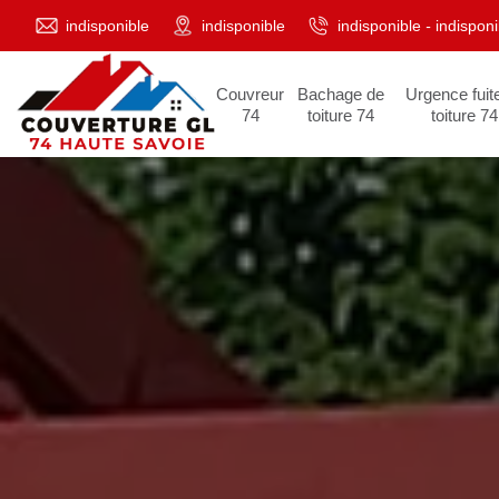
indisponible
indisponible
indisponible
-
indisponi
Couvreur
Bachage de
Urgence fuit
74
toiture 74
toiture 74