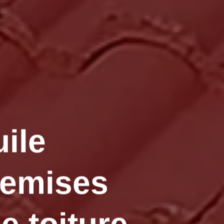
uile
Memises