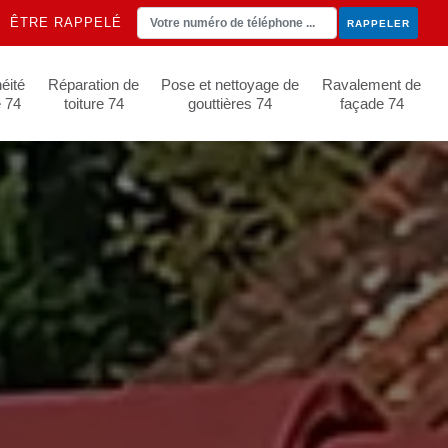
ÊTRE RAPPELÉ
éité
Réparation de
Pose et nettoyage de
Ravalement de
e 74
toiture 74
gouttières 74
façade 74