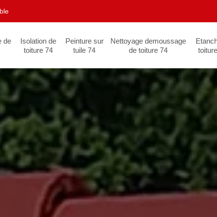
ble
e de
Isolation de
Peinture sur
Nettoyage demoussage
Etanch
toiture 74
tuile 74
de toiture 74
toitur