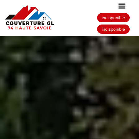
indisponible
indisponible