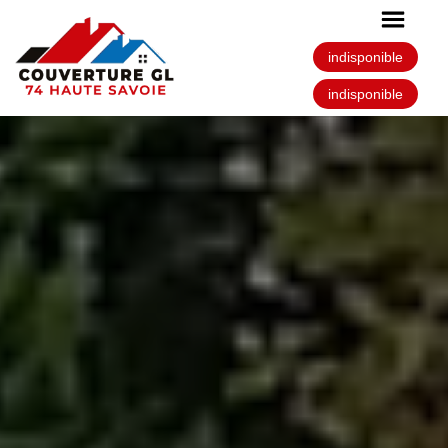
indisponible
indisponible