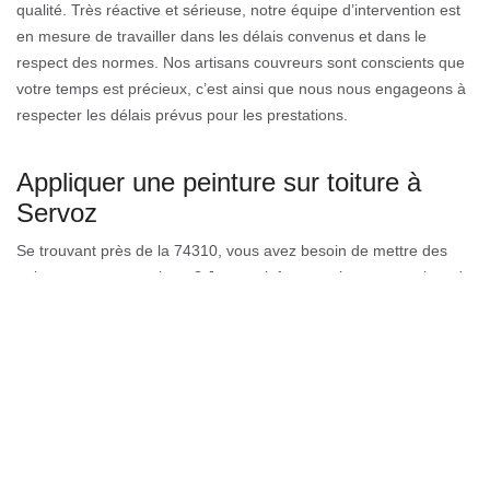
qualité. Très réactive et sérieuse, notre équipe d’intervention est
en mesure de travailler dans les délais convenus et dans le
respect des normes. Nos artisans couvreurs sont conscients que
votre temps est précieux, c’est ainsi que nous nous engageons à
respecter les délais prévus pour les prestations.
Appliquer une peinture sur toiture à
Servoz
Se trouvant près de la 74310, vous avez besoin de mettre des
peintures su votre toiture ? Je vous informe qu’une entreprise très
compétente est prête à peindre de façon rapide et efficace votre
toiture. Il s’agit du Couverture GL à Servoz, une entreprise
possédant plusieurs années d’expérience dans le domaine de
peinture sur toiture. En outre Couverture GL peut aussi entamer
une peinture simple sur tuile ou bien une peinture colorée pour
tuile. De ce fait, faite confiance au Couverture GL à Servoz et tous
vos travaux de toiture seront faits avec professionnalisme.