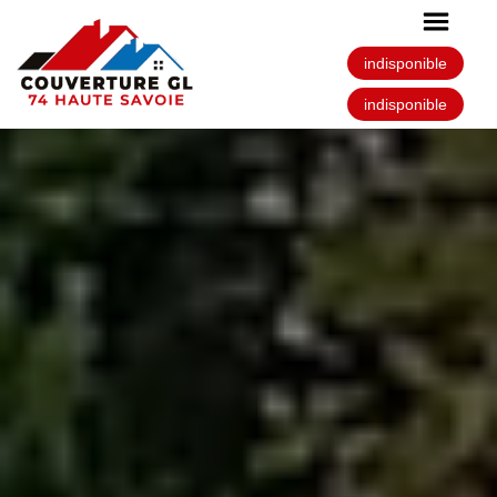
indisponible
indisponible