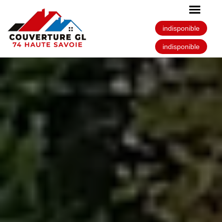
indisponible
indisponible