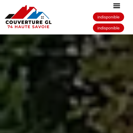
indisponible
indisponible