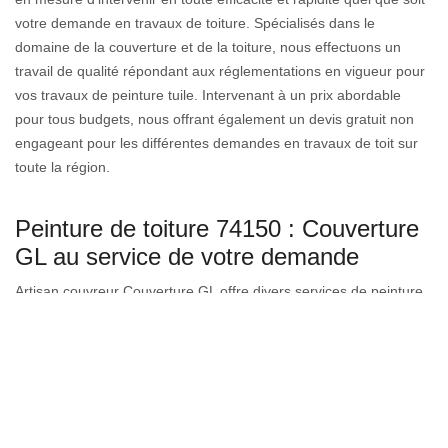
votre demande en travaux de toiture. Spécialisés dans le
domaine de la couverture et de la toiture, nous effectuons un
travail de qualité répondant aux réglementations en vigueur pour
vos travaux de peinture tuile. Intervenant à un prix abordable
pour tous budgets, nous offrant également un devis gratuit non
engageant pour les différentes demandes en travaux de toit sur
toute la région.
Peinture de toiture 74150 : Couverture
GL au service de votre demande
Artisan couvreur Couverture GL offre divers services de peinture
de toit pour tout 74150 et ses villes. Si vous avez besoin de
peindre le toit en garantissant sa tenue au cours du temps, nos
services sont performants et fiables. Notre métier est de vous
offrir la qualité de service selon votre besoin, et de toujours
réaliser des services garantis ainsi que de garantir notre travail
avec les meilleures assurances. Rassurez-vous, en faisant