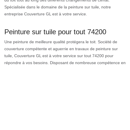
du toit tout au long des différents changements de climat.
Spécialisée dans le domaine de la peinture sur tuile, notre
entreprise Couverture GL est à votre service.
Peinture sur tuile pour tout 74200
Une peinture de meilleure qualité protégera le toit. Société de
couverture compétente et aguerrie en travaux de peinture sur
tuile, Couverture GL est à votre service sur tout 74200 pour
répondre à vos besoins. Disposant de nombreuse compétence en
travaux de peinture sur toit, notre équipe d’intervention assure
une intervention de qualité pour chaque demande. Il est important
que la qualité de la peinture soit également en fonction de
l’étanchéité du toit. L’application de peinture exige ainsi d’avoir
des méthodes simples, mais efficaces pour la toiture en question.