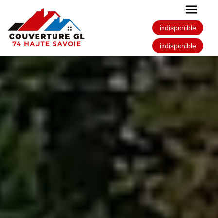
indisponible
indisponible