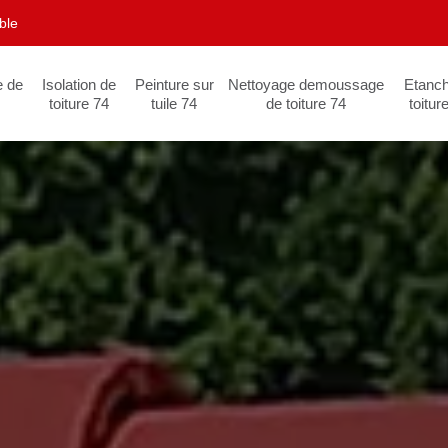
ble
e de
Isolation de
Peinture sur
Nettoyage demoussage
Etanch
toiture 74
tuile 74
de toiture 74
toitur