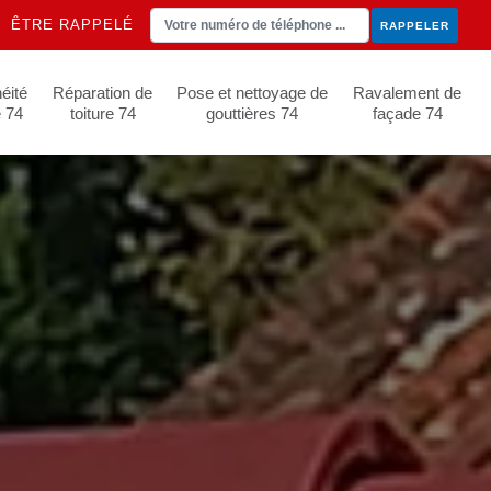
ÊTRE RAPPELÉ
éité
Réparation de
Pose et nettoyage de
Ravalement de
e 74
toiture 74
gouttières 74
façade 74