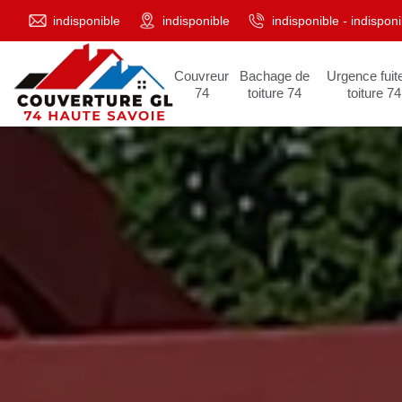
indisponible
indisponible
indisponible
-
indisponi
Couvreur
Bachage de
Urgence fuit
74
toiture 74
toiture 74