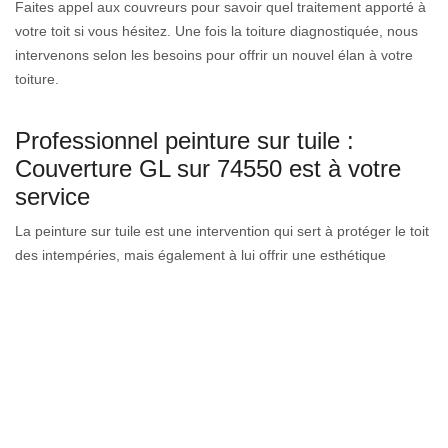
Faites appel aux couvreurs pour savoir quel traitement apporté à
votre toit si vous hésitez. Une fois la toiture diagnostiquée, nous
intervenons selon les besoins pour offrir un nouvel élan à votre
toiture.
Professionnel peinture sur tuile :
Couverture GL sur 74550 est à votre
service
La peinture sur tuile est une intervention qui sert à protéger le toit
des intempéries, mais également à lui offrir une esthétique
attirante. C’est une intervention qui nécessite l’intervention d’un
professionnel, car le choix des produits de peinture dépend de la
nature du toit afin que ceux-ci adhèrent parfaitement à la surface
du toit. Présente sur Draillant depuis plusieurs années,
Couverture GL et son équipe disposent les compétences
professionnelles pour parfaire la peinture de votre toit quel que
soit le type.