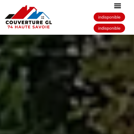
indisponible
indisponible