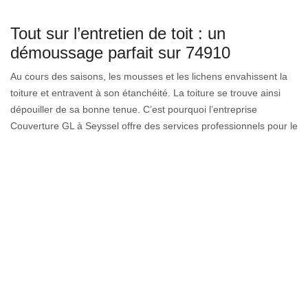
Tout sur l’entretien de toit : un
démoussage parfait sur 74910
Au cours des saisons, les mousses et les lichens envahissent la
toiture et entravent à son étanchéité. La toiture se trouve ainsi
dépouiller de sa bonne tenue. C’est pourquoi l’entreprise
Couverture GL à Seyssel offre des services professionnels pour le
démoussage de tuile. Notre équipe se charge d’apporter des
prestations fiables en travaux de toit. En tant qu’experts en
toiture, nous conseillons de faire un démoussage une fois par an.
Cette action consiste à enlever toutes les salissures et redonner
éclat d’origine à votre toiture.