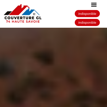
indisponible
indisponible