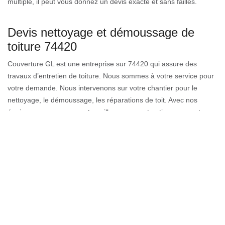
multiple, il peut vous donnez un devis exacte et sans failles.
Devis nettoyage et démoussage de
toiture 74420
Couverture GL est une entreprise sur 74420 qui assure des
travaux d’entretien de toiture. Nous sommes à votre service pour
votre demande. Nous intervenons sur votre chantier pour le
nettoyage, le démoussage, les réparations de toit. Avec nos
équipes couvreurs, nous travaillons en construction neuve et pour
toutes toitures à rénover. Nous faisons de votre demande notre
objectif principal afin de fournir des services de qualité. Tout client
ayant un projet de toiture peut faire une demande de devis
détaillé pour connaître le tarif de notre prestation.