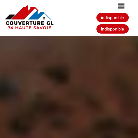
indisponible
indisponible