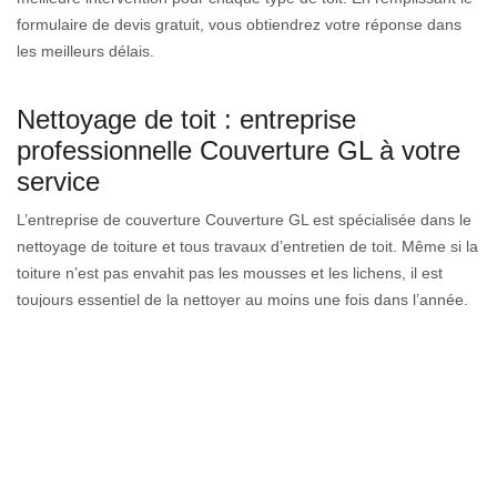
formulaire de devis gratuit, vous obtiendrez votre réponse dans
les meilleurs délais.
Nettoyage de toit : entreprise
professionnelle Couverture GL à votre
service
L’entreprise de couverture Couverture GL est spécialisée dans le
nettoyage de toiture et tous travaux d’entretien de toit. Même si la
toiture n’est pas envahit pas les mousses et les lichens, il est
toujours essentiel de la nettoyer au moins une fois dans l’année.
Nettoyer et entretenir la toiture demande ainsi un savoir-faire et
une compétence afin de garder sa tenue et son étanchéité au
cours du temps. En effet, l’étanchéité du toit dépend de la tenue
des tuiles, et de la qualité du nettoyage.