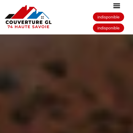
indisponible
indisponible