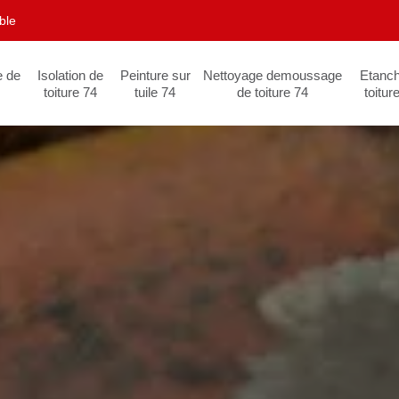
ble
e de
Isolation de
Peinture sur
Nettoyage demoussage
Etanch
toiture 74
tuile 74
de toiture 74
toitur