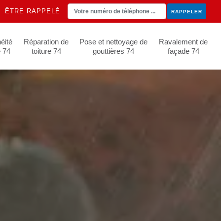
ÊTRE RAPPELÉ
éité
Réparation de
Pose et nettoyage de
Ravalement de
e 74
toiture 74
gouttières 74
façade 74